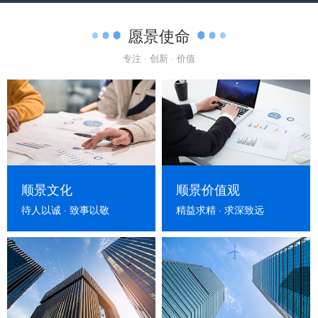
愿景使命
专注 · 创新 · 价值
顺景文化
顺景价值观
待人以诚 · 致事以敬
精益求精 · 求深致远