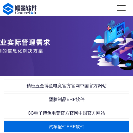
精密五金博鱼电竞官方官网中国官方网站
塑胶制品ERP软件
3C电子博鱼电竞官方官网中国官方网站
汽车配件ERP软件