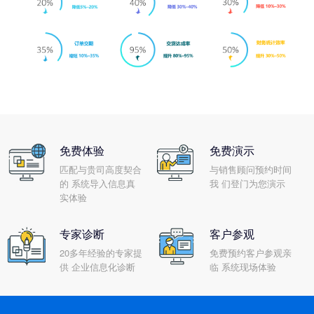
免费体验
免费演示
匹配与贵司高度契合
与销售顾问预约时间
的 系统导入信息真
我 们登门为您演示
实体验
专家诊断
客户参观
20多年经验的专家提
免费预约客户参观亲
供 企业信息化诊断
临 系统现场体验