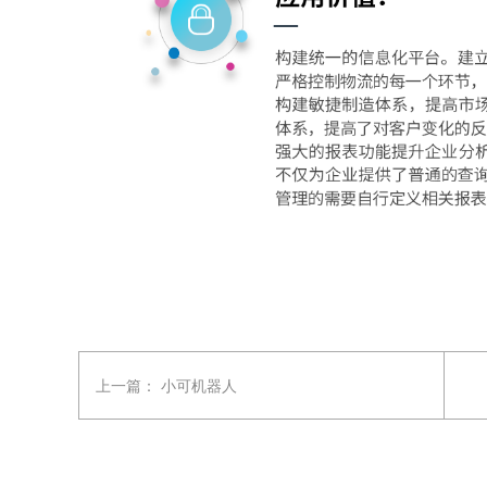
上一篇：
小可机器人