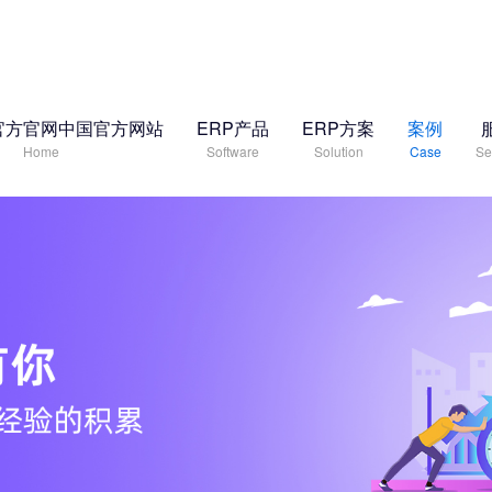
官方官网中国官方网站
ERP产品
ERP方案
案例
Home
Software
Solution
Case
Se