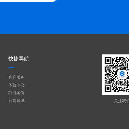
快捷导航
客户服务
体验中心
项目案例
新闻资讯
关注我