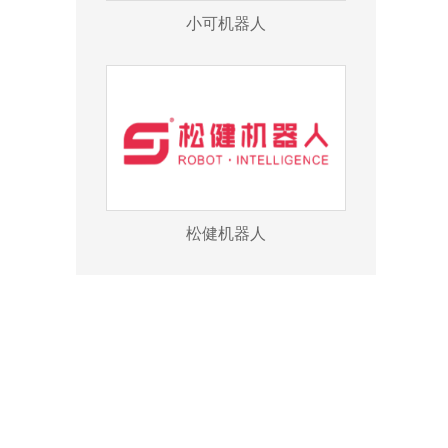
小可机器人
松健机器人