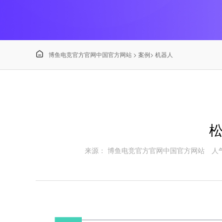

博鱼电竞官方官网中国官方网站
>
案例
>
机器人
来源： 博鱼电竞官方官网中国官方网站
人