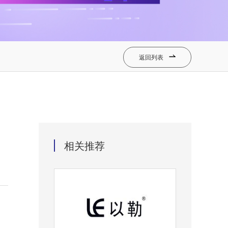
返回列表

相关推荐